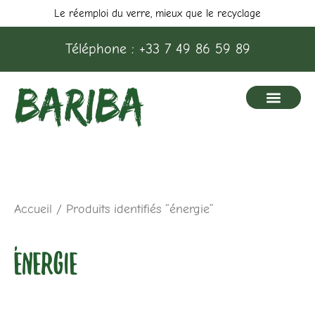
Aller
Le réemploi du verre, mieux que le recyclage
au
Téléphone : +33 7 49 86 59 89
contenu
Accueil
/ Produits identifiés “énergie”
énergie