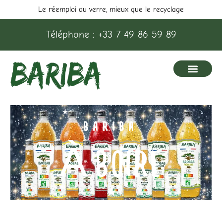
Aller
Le réemploi du verre, mieux que le recyclage
au
Téléphone : +33 7 49 86 59 89
contenu
BARIBA
À BOIRE