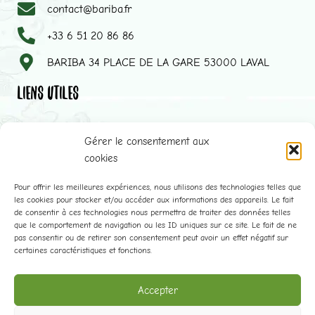
contact@bariba.fr
+33 6 51 20 86 86
BARIBA 34 PLACE DE LA GARE 53000 LAVAL
LIENS UTILES
Superfruits à boire
Gérer le consentement aux
Superfruits à Mélanger
cookies
Points de vente
Pour offrir les meilleures expériences, nous utilisons des technologies telles que
Blog
les cookies pour stocker et/ou accéder aux informations des appareils. Le fait
de consentir à ces technologies nous permettra de traiter des données telles
Nos Ingrédients
que le comportement de navigation ou les ID uniques sur ce site. Le fait de ne
pas consentir ou de retirer son consentement peut avoir un effet négatif sur
Nos Recettes
certaines caractéristiques et fonctions.
CGV
Mentions Légales
Accepter