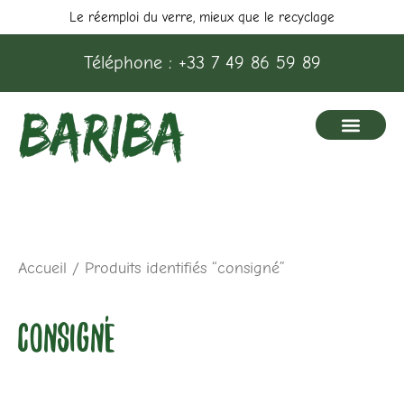
Aller
Le réemploi du verre, mieux que le recyclage
au
Téléphone : +33 7 49 86 59 89
contenu
Accueil
/ Produits identifiés “consigné”
consigné